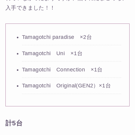
入手できました！！
Tamagotchi paradise ×2台
Tamagotchi Uni ×1台
Tamagotchi Connection ×1台
Tamagotchi Original(GEN2）×1台
計5台